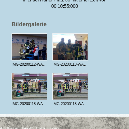
00:10:55:000
Bildergalerie
IMG-20200112-WA0002
IMG-20200113-WA0010
IMG-20200118-WA0003
IMG-20200118-WA0004
Am Kleinen Hain 42, 15907 Lübben