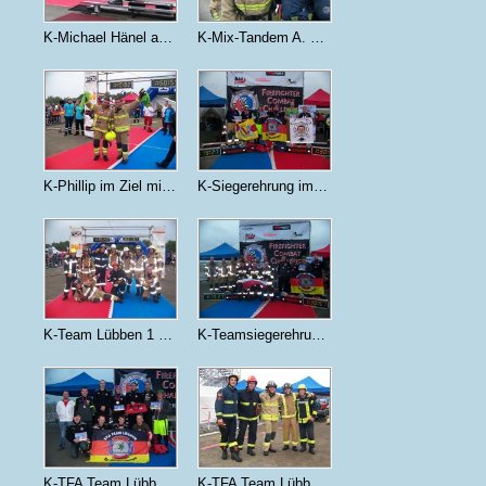
K-Michael Hänel auf der Keiser Force Machine
K-Mix-Tandem A. Hartmann & P. Mooser
K-Phillip im Ziel mit Weltmeister Joachim Posanz
K-Siegerehrung im Mix Tandem mit Anja und Phillip
K-Team Lübben 1 mit Team Kreuzberg
K-Teamsiegerehrung (Lübben1 Platz 3)
K-TFA Team Lübben 1 und 2
K-TFA Team Lübben 1