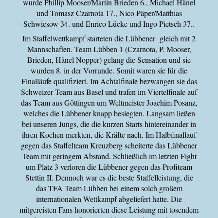
wurde Phillip Mooser/Martin Brieden 6., Michael Hänel
und Tomasz Czarnota 17., Nico Päper/Matthias
Schwiesow 34. und Enrico Lücke und Ingo Pietsch 37..
Im Staffelwettkampf starteten die Lübbener gleich mit 2
Mannschaften. Team Lübben 1 (Czarnota, P. Mooser,
Brieden, Hänel Nopper) gelang die Sensation und sie
wurden 8. in der Vorrunde. Somit waren sie für die
Finalläufe qualifiziert. Im Achtalfinale bezwangen sie das
Schweizer Team aus Basel und trafen im Viertelfinale auf
das Team aus Göttingen um Weltmeister Joachim Posanz,
welches die Lübbener knapp besiegten. Langsam ließen
bei unseren Jungs, die die kurzen Starts hintereinander in
ihren Kochen merkten, die Kräfte nach. Im Halbfinallauf
gegen das Staffelteam Kreuzberg scheiterte das Lübbener
Team mit geringem Abstand. Schließlich im letzten Fight
um Platz 3 verloren die Lübbener gegen das Profiteam
Stettin II. Dennoch war es die beste Staffelleistung, die
das TFA Team Lübben bei einem solch großem
internationalen Wettkampf abgeliefert hatte. Die
mitgereisten Fans honorierten diese Leistung mit tosendem